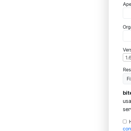
Ape
Org
Ver
1.
Res
Fi
bi
usa
ser
con