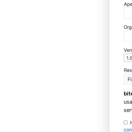
Ape
Org
Ver
1.
Res
F
bi
usa
ser
con