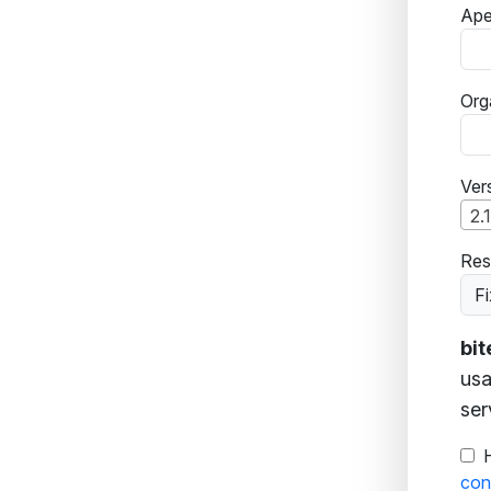
Ape
Org
Ver
2.
Res
Fi
bi
usa
ser
con