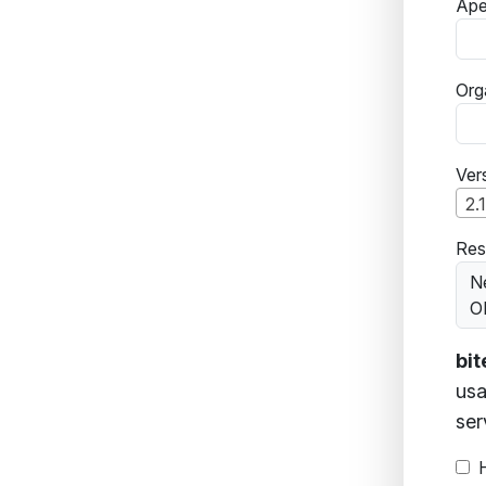
Ape
Org
Ver
2.1
Res
N
O
bi
usa
ser