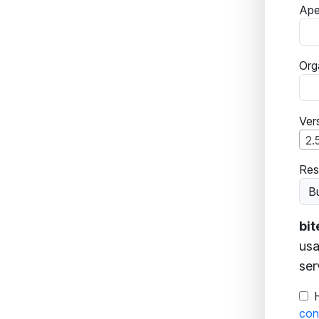
Ape
Org
Ver
2.
Res
Bu
bi
usa
ser
con