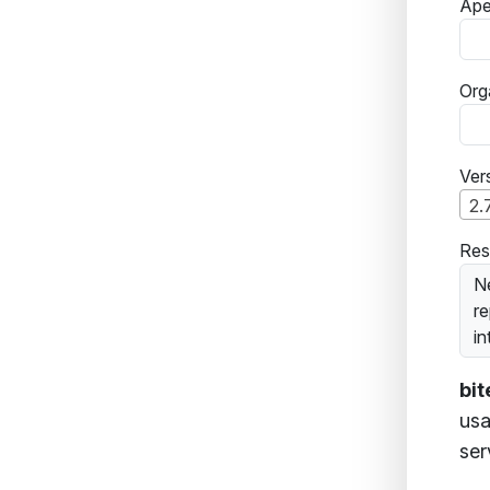
Ape
Org
Ver
2.
Res
Ne
re
in
bi
usa
ser