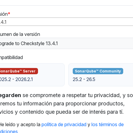
sión
.4.1
umen de la versión
grade to Checkstyle 13.4.1
patibilidad
SonarQube™ Server
SonarQube™ Community
025.2 - 2026.2.1
25.2 - 26.5
tegarden
se compromete a respetar tu privacidad, y so
remos tu información para proporcionar productos,
vicios y contenido que pueda ser de interés para tí.
He leído y acepto la
política de privacidad
y
los términos de
diciones