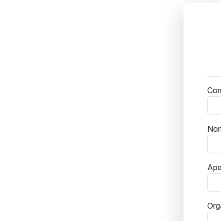
Cor
No
Ape
Org