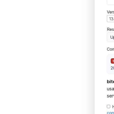
Ver
13
Res
Up
Com
2
bi
usa
ser
con