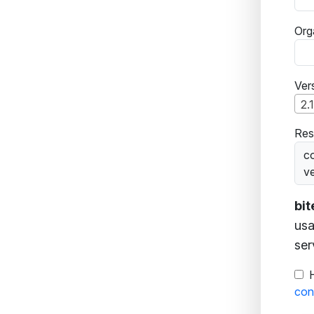
Org
Ver
2.
Res
co
ve
bi
usa
ser
con