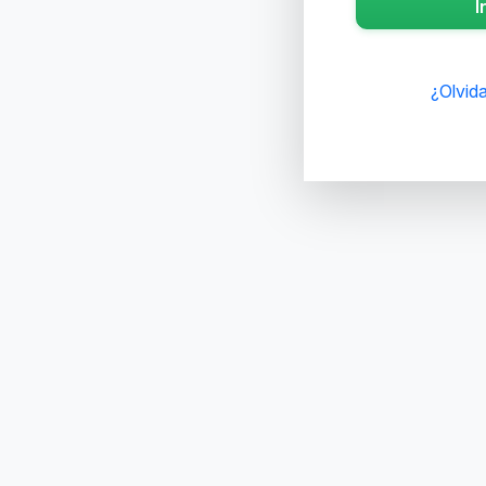
I
¿Olvid