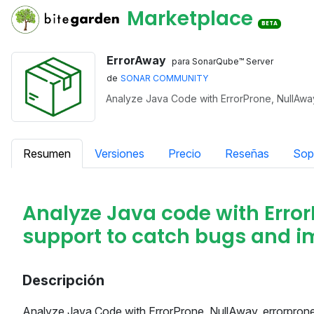
Marketplace
BETA
ErrorAway
para SonarQube™ Server
de
SONAR COMMUNITY
Analyze Java Code with ErrorProne, NullAway
Resumen
Versiones
Precio
Reseñas
Sop
Analyze Java code with ErrorP
support to catch bugs and i
Descripción
Analyze Java Code with ErrorProne, NullAway, errorprone