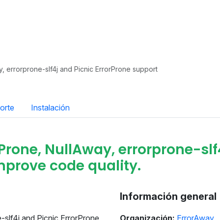
, errorprone-slf4j and Picnic ErrorProne support
orte
Instalación
rone, NullAway, errorprone-slf4
mprove code quality.
Información general
-slf4j and Picnic ErrorProne
Organización:
ErrorAway